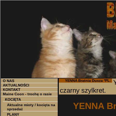
YENNA Bratnia Dusza *PL:
O NAS
AKTUALNOŚCI
czarny szylkret.
KONTAKT
Maine Coon - trochę o rasie
KOCIĘTA
YENNA Bra
Aktualne mioty / kocięta na
sprzedaż
PLANY