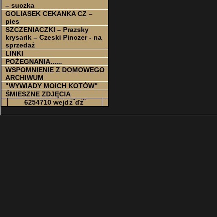
– suczka
GOLIASEK CEKANKA CZ –
pies
SZCZENIACZKI – Prazsky
krysarik – Czeski Pinczer - na
sprzedaż
LINKI
POŻEGNANIA......
WSPOMNIENIE Z DOMOWEGO
ARCHIWUM
"WYWIADY MOICH KOTÓW"
ŚMIESZNE ZDJĘCIA
6254710 wejďż˝ďż˝