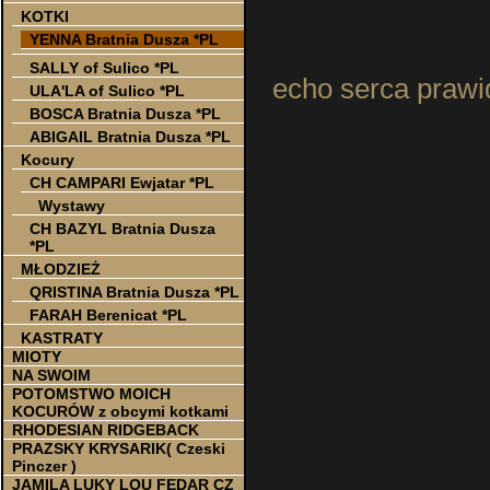
KOTKI
YENNA Bratnia Dusza *PL
Badani
SALLY of Sulico *PL
echo serca pr
ULA'LA of Sulico *PL
BOSCA Bratnia Dusza *PL
ABIGAIL Bratnia Dusza *PL
Kocury
CH CAMPARI Ewjatar *PL
Wystawy
CH BAZYL Bratnia Dusza
*PL
MŁODZIEŻ
QRISTINA Bratnia Dusza *PL
FARAH Berenicat *PL
KASTRATY
MIOTY
NA SWOIM
POTOMSTWO MOICH
KOCURÓW z obcymi kotkami
RHODESIAN RIDGEBACK
PRAZSKY KRYSARIK( Czeski
Pinczer )
JAMILA LUKY LOU FEDAR CZ